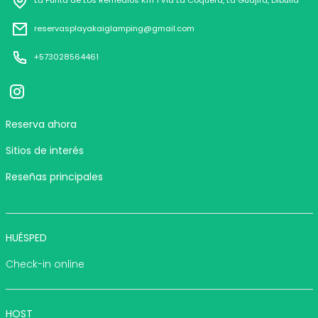
La Punta de Los Remedios Km 1 vía La Coquera, La Guajira, Dibulla
reservasplayakaiglamping@gmail.com
+573028564461
Reserva ahora
Sitios de interés
Reseñas principales
HUÉSPED
Check-in online
HOST